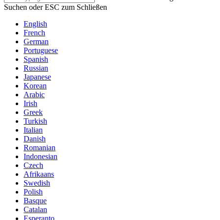
Suchen oder ESC zum Schließen
English
French
German
Portuguese
Spanish
Russian
Japanese
Korean
Arabic
Irish
Greek
Turkish
Italian
Danish
Romanian
Indonesian
Czech
Afrikaans
Swedish
Polish
Basque
Catalan
Esperanto