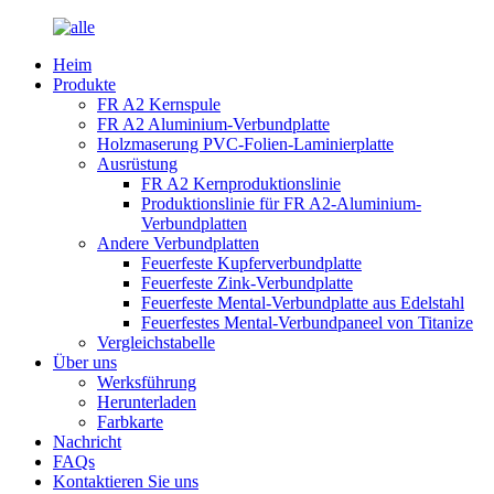
Heim
Produkte
FR A2 Kernspule
FR A2 Aluminium-Verbundplatte
Holzmaserung PVC-Folien-Laminierplatte
Ausrüstung
FR A2 Kernproduktionslinie
Produktionslinie für FR A2-Aluminium-
Verbundplatten
Andere Verbundplatten
Feuerfeste Kupferverbundplatte
Feuerfeste Zink-Verbundplatte
Feuerfeste Mental-Verbundplatte aus Edelstahl
Feuerfestes Mental-Verbundpaneel von Titanize
Vergleichstabelle
Über uns
Werksführung
Herunterladen
Farbkarte
Nachricht
FAQs
Kontaktieren Sie uns