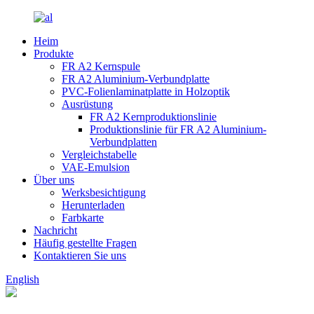
Heim
Produkte
FR A2 Kernspule
FR A2 Aluminium-Verbundplatte
PVC-Folienlaminatplatte in Holzoptik
Ausrüstung
FR A2 Kernproduktionslinie
Produktionslinie für FR A2 Aluminium-
Verbundplatten
Vergleichstabelle
VAE-Emulsion
Über uns
Werksbesichtigung
Herunterladen
Farbkarte
Nachricht
Häufig gestellte Fragen
Kontaktieren Sie uns
English