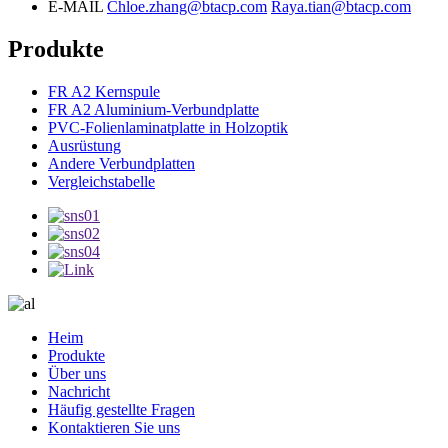
E-MAIL
Chloe.zhang@btacp.com
Raya.tian@btacp.com
Produkte
FR A2 Kernspule
FR A2 Aluminium-Verbundplatte
PVC-Folienlaminatplatte in Holzoptik
Ausrüstung
Andere Verbundplatten
Vergleichstabelle
Heim
Produkte
Über uns
Nachricht
Häufig gestellte Fragen
Kontaktieren Sie uns