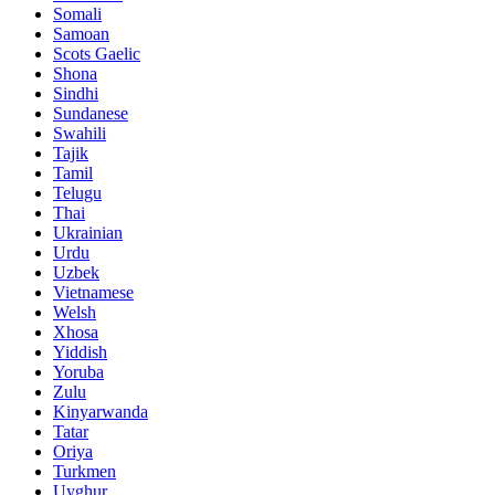
Somali
Samoan
Scots Gaelic
Shona
Sindhi
Sundanese
Swahili
Tajik
Tamil
Telugu
Thai
Ukrainian
Urdu
Uzbek
Vietnamese
Welsh
Xhosa
Yiddish
Yoruba
Zulu
Kinyarwanda
Tatar
Oriya
Turkmen
Uyghur