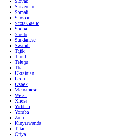
Slovak
Slovenian
Somali
Samoan
Scots Gaelic
Shona
Sindhi
Sundanese
Swahili
Tajik
Tamil
Telugu
Thai
Ukrainian
Urdu
Uzbek
Vietnamese
Welsh
Xhosa
Yiddish
Yoruba
Zulu
Kinyarwanda
Tatar
Oriya