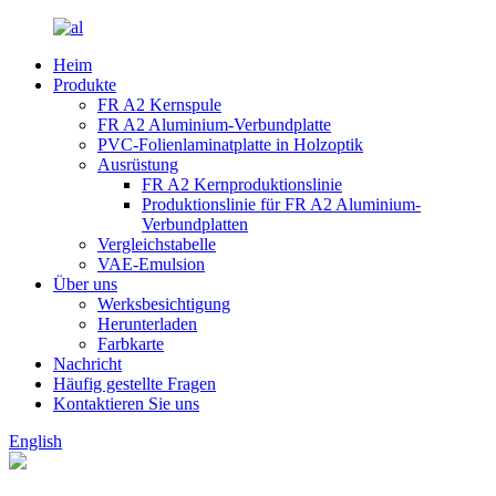
Heim
Produkte
FR A2 Kernspule
FR A2 Aluminium-Verbundplatte
PVC-Folienlaminatplatte in Holzoptik
Ausrüstung
FR A2 Kernproduktionslinie
Produktionslinie für FR A2 Aluminium-
Verbundplatten
Vergleichstabelle
VAE-Emulsion
Über uns
Werksbesichtigung
Herunterladen
Farbkarte
Nachricht
Häufig gestellte Fragen
Kontaktieren Sie uns
English