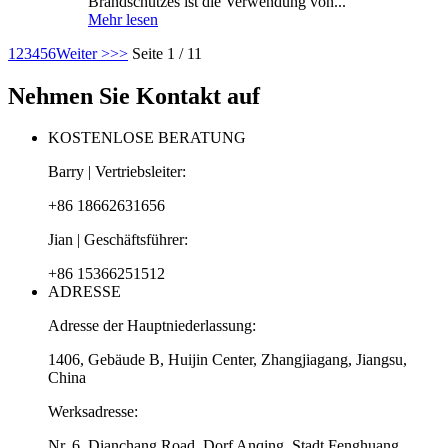
Brandschutzes ist die Verwendung von...
Mehr lesen
1
2
3
4
5
6
Weiter >
>>
Seite 1 / 11
Nehmen Sie Kontakt auf
KOSTENLOSE BERATUNG
Barry | Vertriebsleiter:
+86 18662631656
Jian | Geschäftsführer:
+86 15366251512
ADRESSE
Adresse der Hauptniederlassung:
1406, Gebäude B, Huijin Center, Zhangjiagang, Jiangsu,
China
Werksadresse:
Nr. 6, Dianchang Road, Dorf Anqing, Stadt Fenghuang,