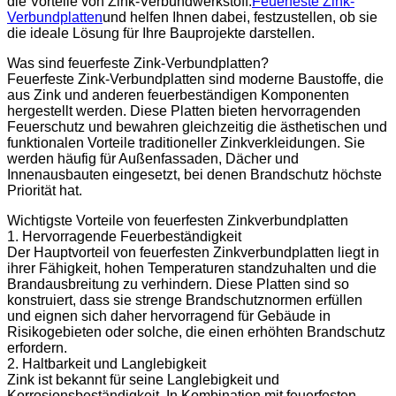
die Vorteile von Zink-Verbundwerkstoff.
Feuerfeste Zink-
Verbundplatten
und helfen Ihnen dabei, festzustellen, ob sie
die ideale Lösung für Ihre Bauprojekte darstellen.
Was sind feuerfeste Zink-Verbundplatten?
Feuerfeste Zink-Verbundplatten sind moderne Baustoffe, die
aus Zink und anderen feuerbeständigen Komponenten
hergestellt werden. Diese Platten bieten hervorragenden
Feuerschutz und bewahren gleichzeitig die ästhetischen und
funktionalen Vorteile traditioneller Zinkverkleidungen. Sie
werden häufig für Außenfassaden, Dächer und
Innenausbauten eingesetzt, bei denen Brandschutz höchste
Priorität hat.
Wichtigste Vorteile von feuerfesten Zinkverbundplatten
1. Hervorragende Feuerbeständigkeit
Der Hauptvorteil von feuerfesten Zinkverbundplatten liegt in
ihrer Fähigkeit, hohen Temperaturen standzuhalten und die
Brandausbreitung zu verhindern. Diese Platten sind so
konstruiert, dass sie strenge Brandschutznormen erfüllen
und eignen sich daher hervorragend für Gebäude in
Risikogebieten oder solche, die einen erhöhten Brandschutz
erfordern.
2. Haltbarkeit und Langlebigkeit
Zink ist bekannt für seine Langlebigkeit und
Korrosionsbeständigkeit. In Kombination mit feuerfesten