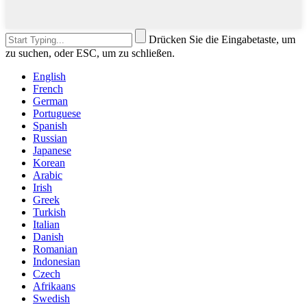
Drücken Sie die Eingabetaste, um
zu suchen, oder ESC, um zu schließen.
English
French
German
Portuguese
Spanish
Russian
Japanese
Korean
Arabic
Irish
Greek
Turkish
Italian
Danish
Romanian
Indonesian
Czech
Afrikaans
Swedish