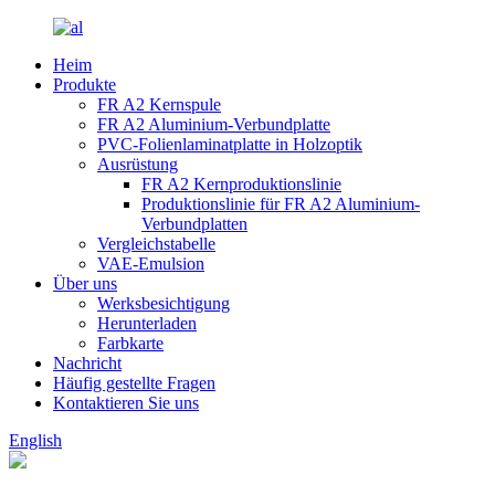
Heim
Produkte
FR A2 Kernspule
FR A2 Aluminium-Verbundplatte
PVC-Folienlaminatplatte in Holzoptik
Ausrüstung
FR A2 Kernproduktionslinie
Produktionslinie für FR A2 Aluminium-
Verbundplatten
Vergleichstabelle
VAE-Emulsion
Über uns
Werksbesichtigung
Herunterladen
Farbkarte
Nachricht
Häufig gestellte Fragen
Kontaktieren Sie uns
English