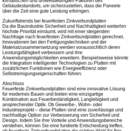
klimatischen und umweltbedingten Faktoren des
Gebäudestandorts, um sicherzustellen, dass die Paneele
über die Zeit eine gute Leistung erbringen.
Zukunftstrends bei feuerfesten Zinkverbundplatten
Da die Bauindustrie Sicherheit und Nachhaltigkeit weiterhin
höchste Priorität einräumt, wird mit einer steigenden
Nachfrage nach feuerfesten Zinkverbundplatten gerechnet.
Innovationen bei den Fertigungstechniken und der
Materialzusammensetzung werden voraussichtlich deren
Leistungsfähigkeit verbessern und ihre
Anwendungsmöglichkeiten erweitern. Beispielsweise könnte
die Integration intelligenter Technologien zu Platten mit
zusätzlichen Funktionen wie Energieeffizienz oder
Selbstreinigungseigenschaften führen.
Abschluss
Feuerfeste Zinkverbundplatten sind eine innovative Lösung
für modernes Bauen und bieten eine einzigartige
Kombination aus Feuerbeständigkeit, Langlebigkeit und
ansprechender Optik. Ob Gewerbe-, Wohn- oder
Industrieprojekt – diese Platten sind eine zuverlässige und
nachhaltige Option zur Verbesserung von Sicherheit und
Design. Indem Sie ihre Vorteile und Anwendungsbereiche
verstehen, können Sie eine fundierte Entscheidung treffen,
ob feuerfeste Zinkverbundplatten die richtige Wahl für Ihre