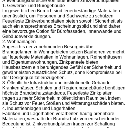
Anwendungsbereiche von feuerfesten Zinkverbundplatten
1. Gewerbe- und Bürogebäude
Im gewerblichen Bereich sind feuerbeständige Materialien
unerlässlich, um Personen und Sachwerte zu schützen.
Feuerfeste Zinkverbundplatten bieten sowohl Sicherheit als
auch ein ansprechendes Erscheinungsbild und sind daher
eine bevorzugte Option für Bürofassaden, Innenwände und
Gebäudeverkleidungen.
2. Wohnanlagen
Angesichts der zunehmenden Besorgnis über
Brandgefahren in Wohngebieten setzen Bauherren vermehrt
auf feuerfeste Materialien in Wohnanlagen, Reihenhäusern
und Eigentumswohnungen. Zinkpaneele bieten
Hausbesitzern ein beruhigendes Gefühl der Sicherheit und
gewährleisten zusätzlichen Schutz, ohne Kompromisse bei
der Designqualität einzugehen.
3. Öffentliche Infrastruktur und institutionelle Gebäude
Krankenhäuser, Schulen und Regierungsgebäude benötigen
höchste Brandschutzstandards. Feuerfeste Zinkplatten
tragen zu mehr Sicherheit im öffentlichen Raum bei, indem
sie Schutz vor Feuer, Stößen und Witterungsschäden bieten.
4. Industrieanlagen und Lagerhallen
Fabriken und Lagerhallen verarbeiten häufig brennbare
Materialien, weshalb der Brandschutz von entscheidender
Bedeutung ist. Zinkverbundplatten tragen zur Schaffung