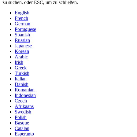
zu suchen, oder ESC, um zu schließen.
English
French
German
Portuguese
Spanish
Russian
Japanese
Korean
Arabic
Irish
Greek
Turkish
Italian
Danish
Romanian
Indonesian
Czech
Afrikaans
Swedish
Polish
Basque
Catalan
Esperanto