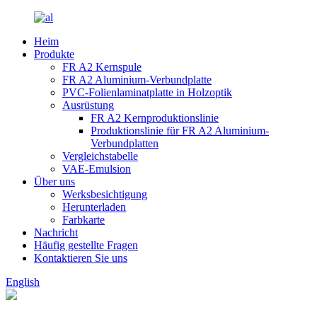
Heim
Produkte
FR A2 Kernspule
FR A2 Aluminium-Verbundplatte
PVC-Folienlaminatplatte in Holzoptik
Ausrüstung
FR A2 Kernproduktionslinie
Produktionslinie für FR A2 Aluminium-
Verbundplatten
Vergleichstabelle
VAE-Emulsion
Über uns
Werksbesichtigung
Herunterladen
Farbkarte
Nachricht
Häufig gestellte Fragen
Kontaktieren Sie uns
English