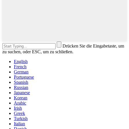
Drücken Sie die Eingabetaste, um
zu suchen, oder ESC, um zu schließen.
English
French
German
Portuguese
Spanish
Russian
Japanese
Korean
Arabic
Irish
Greek
Turkish
Italian
Danish