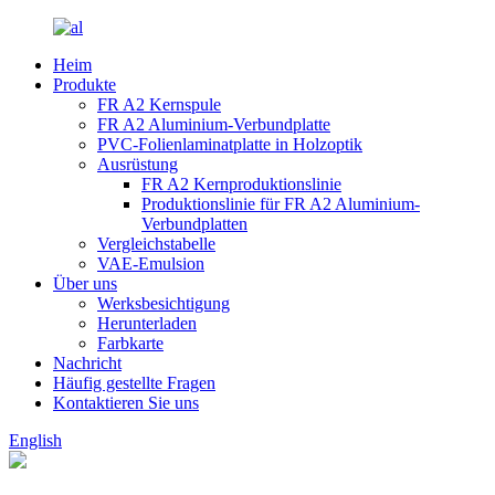
Heim
Produkte
FR A2 Kernspule
FR A2 Aluminium-Verbundplatte
PVC-Folienlaminatplatte in Holzoptik
Ausrüstung
FR A2 Kernproduktionslinie
Produktionslinie für FR A2 Aluminium-
Verbundplatten
Vergleichstabelle
VAE-Emulsion
Über uns
Werksbesichtigung
Herunterladen
Farbkarte
Nachricht
Häufig gestellte Fragen
Kontaktieren Sie uns
English