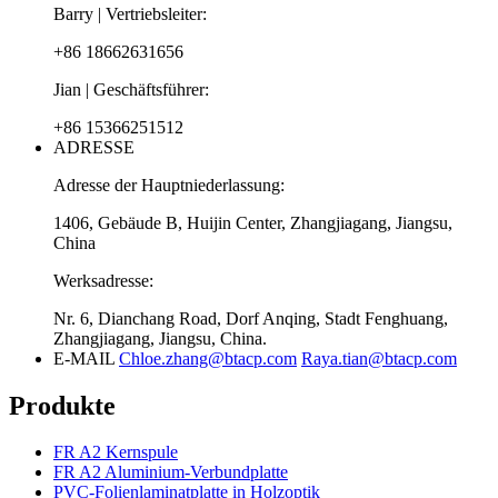
Barry | Vertriebsleiter:
+86 18662631656
Jian | Geschäftsführer:
+86 15366251512
ADRESSE
Adresse der Hauptniederlassung:
1406, Gebäude B, Huijin Center, Zhangjiagang, Jiangsu,
China
Werksadresse:
Nr. 6, Dianchang Road, Dorf Anqing, Stadt Fenghuang,
Zhangjiagang, Jiangsu, China.
E-MAIL
Chloe.zhang@btacp.com
Raya.tian@btacp.com
Produkte
FR A2 Kernspule
FR A2 Aluminium-Verbundplatte
PVC-Folienlaminatplatte in Holzoptik