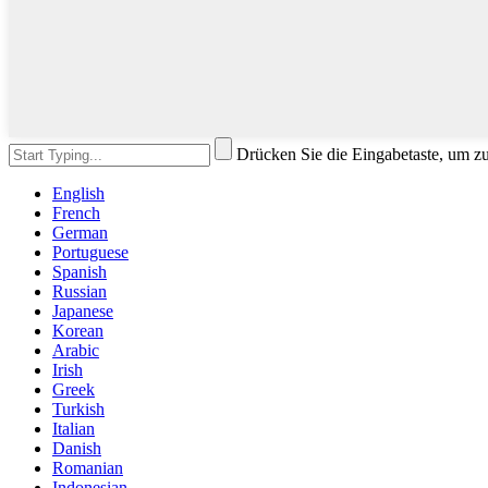
Drücken Sie die Eingabetaste, um z
English
French
German
Portuguese
Spanish
Russian
Japanese
Korean
Arabic
Irish
Greek
Turkish
Italian
Danish
Romanian
Indonesian