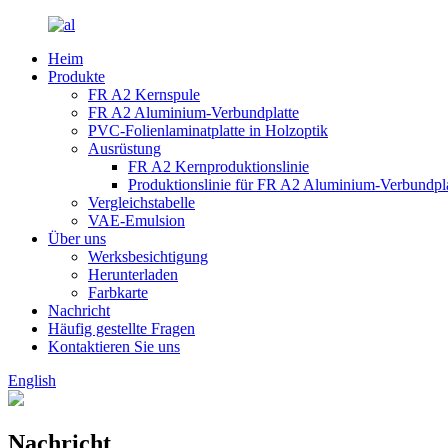
Heim
Produkte
FR A2 Kernspule
FR A2 Aluminium-Verbundplatte
PVC-Folienlaminatplatte in Holzoptik
Ausrüstung
FR A2 Kernproduktionslinie
Produktionslinie für FR A2 Aluminium-Verbundpl
Vergleichstabelle
VAE-Emulsion
Über uns
Werksbesichtigung
Herunterladen
Farbkarte
Nachricht
Häufig gestellte Fragen
Kontaktieren Sie uns
English
Nachricht